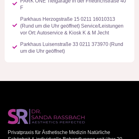
PARK ONE Tiefgarage in der Friedrichstraße 40
F
Parkhaus Herzogstraße 15 0211 16010313
(Rund um die Uhr geöffnet) Service/Leistungen
vor Ort: Autoservice & Kiosk K & M Jecht
Parkhaus Luisenstraße 33 0211 373970 (Rund
um die Uhr geöffnet)
Privatpraxis für Ästhetische Medizin Natürliche