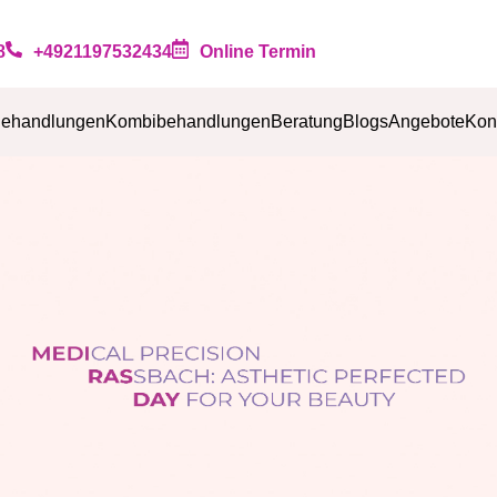
Online Termin
8
+4921197532434
ehandlungen
Kombibehandlungen
Beratung
Blogs
Angebote
Kon