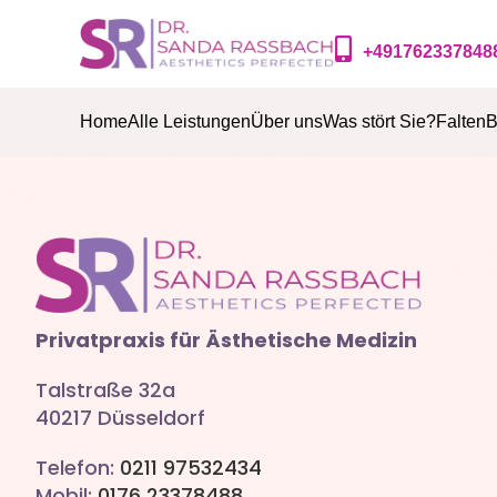
+491762337848
Home
Alle Leistungen
Über uns
Was stört Sie?
Falten
B
Privatpraxis für Ästhetische Medizin
Talstraße 32a
40217 Düsseldorf
Telefon:
0211 97532434
Mobil:
0176 23378488