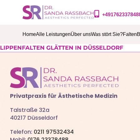
+491762337848
Home
Alle Leistungen
Über uns
Was stört Sie?
Falten
B
LIPPENFALTEN GLÄTTEN IN DÜSSELDORF
Privatpraxis für Ästhetische Medizin
Talstraße 32a
40217 Düsseldorf
Telefon:
0211 97532434
Mobil:
0176 23378488