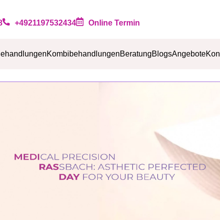
Online Termin
8
+4921197532434
ehandlungen
Kombibehandlungen
Beratung
Blogs
Angebote
Kon