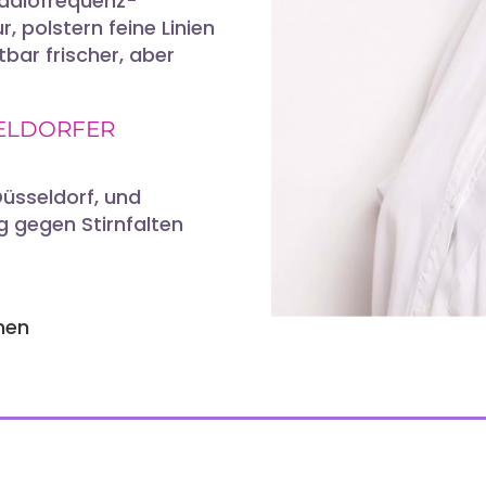
adiofrequenz-
, polstern feine Linien
bar frischer, aber
SELDORFER
Düsseldorf, und
g gegen Stirnfalten
onen