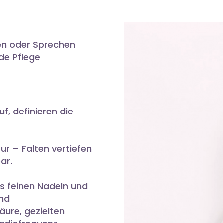
en oder Sprechen
de Pflege
f, definieren die
r – Falten vertiefen
ar.
s feinen Nadeln und
und
äure, gezielten